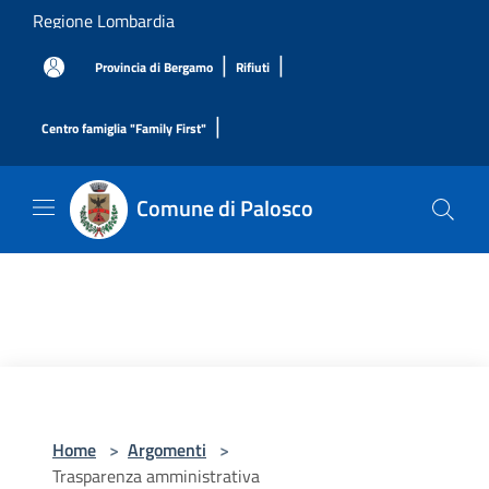
Salta al contenuto principale
Regione Lombardia
|
|
Provincia di Bergamo
Rifiuti
|
Centro famiglia "Family First"
Comune di Palosco
Home
>
Argomenti
>
Trasparenza amministrativa