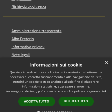
Richiesta assistenza
Amministrazione trasparente
Albo Pretorio
Informativa privacy
Note legali
×
Dichiarazione di accessibilità
Informazioni sui cookie
Questo sito web utilizza cookie tecnici e assimilati strettamente
necessari al corretto funzionamento e alla navigazione del sito,
nonché un cookie tecnico analitico al solo fine di elaborare
informazioni statistiche, aggregate e anonime.
RSS
Copyright © 2026 • Comune di
Per maggiori dettagli, può consultare la cookie policy al seguente
link
Accessibilità
Palosco • Powered by
Privacy
Municipium
Accesso
•
RIFIUTA TUTTO
ACCETTA TUTTO
Cookie
redazione