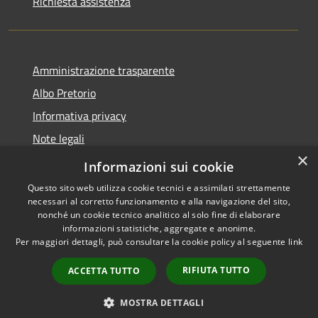
Richiesta assistenza
Amministrazione trasparente
Albo Pretorio
Informativa privacy
Note legali
×
Dichiarazione di accessibilità
Informazioni sui cookie
Questo sito web utilizza cookie tecnici e assimilati strettamente
necessari al corretto funzionamento e alla navigazione del sito,
nonché un cookie tecnico analitico al solo fine di elaborare
informazioni statistiche, aggregate e anonime.
RSS
Copyright © 2026 • Comune di
Per maggiori dettagli, può consultare la cookie policy al seguente
link
Accessibilità
Palosco • Powered by
Privacy
Municipium
Accesso
•
RIFIUTA TUTTO
ACCETTA TUTTO
Cookie
redazione
Mappa del sito
MOSTRA DETTAGLI