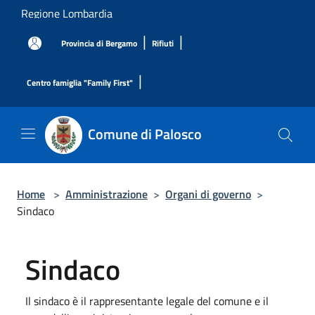
Salta al contenuto principale
Regione Lombardia
|
|
Provincia di Bergamo
Rifiuti
|
Centro famiglia "Family First"
Comune di Palosco
Home
>
Amministrazione
>
Organi di governo
>
Sindaco
Sindaco
Il sindaco è il rappresentante legale del comune e il