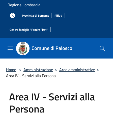
Salta al contenuto principale
Regione Lombardia
|
|
Provincia di Bergamo
Rifiuti
|
Centro famiglia "Family First"
Comune di Palosco
Home
>
Amministrazione
>
Aree amministrative
>
Area IV - Servizi alla Persona
Area IV - Servizi alla
Persona