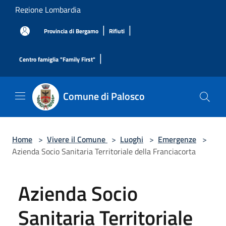
Salta al contenuto principale
Regione Lombardia
|
|
Provincia di Bergamo
Rifiuti
|
Centro famiglia "Family First"
Comune di Palosco
Home
>
Vivere il Comune
>
Luoghi
>
Emergenze
>
Azienda Socio Sanitaria Territoriale della Franciacorta
Azienda Socio
Sanitaria Territoriale