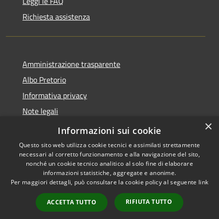
Leggi le FAQ
Richiesta assistenza
Amministrazione trasparente
Albo Pretorio
Informativa privacy
Note legali
×
Dichiarazione di accessibilità
Informazioni sui cookie
Questo sito web utilizza cookie tecnici e assimilati strettamente
necessari al corretto funzionamento e alla navigazione del sito,
nonché un cookie tecnico analitico al solo fine di elaborare
informazioni statistiche, aggregate e anonime.
RSS
Copyright © 2026 • Comune di
Per maggiori dettagli, può consultare la cookie policy al seguente
link
Accessibilità
Palosco • Powered by
Privacy
Municipium
Accesso
•
RIFIUTA TUTTO
ACCETTA TUTTO
Cookie
redazione