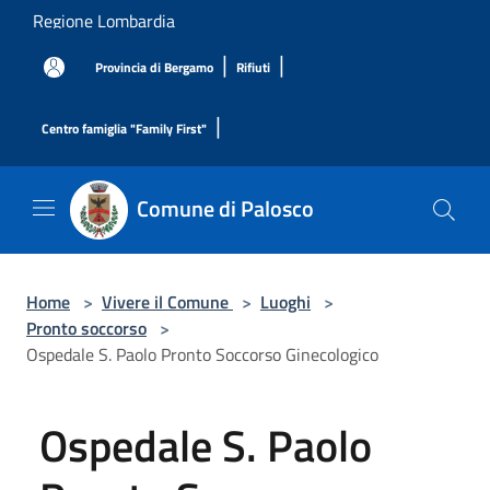
Salta al contenuto principale
Regione Lombardia
|
|
Provincia di Bergamo
Rifiuti
|
Centro famiglia "Family First"
Comune di Palosco
Home
>
Vivere il Comune
>
Luoghi
>
Pronto soccorso
>
Ospedale S. Paolo Pronto Soccorso Ginecologico
Ospedale S. Paolo