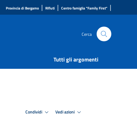
|
|
|
Provincia di Bergamo
Rifiuti
Centro famiglia "Family First"
Cerca
Tutti gli argomenti
Condividi
Vedi azioni