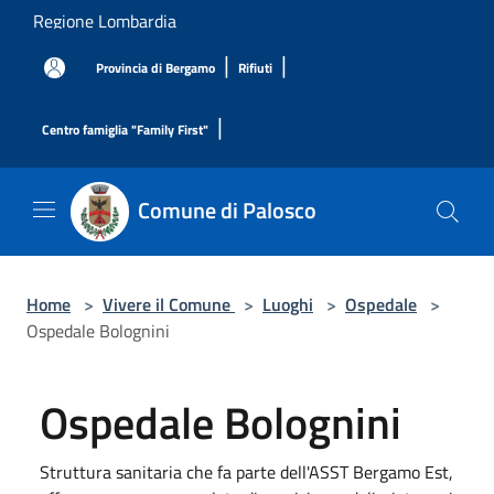
Salta al contenuto principale
Regione Lombardia
|
|
Provincia di Bergamo
Rifiuti
|
Centro famiglia "Family First"
Comune di Palosco
Home
>
Vivere il Comune
>
Luoghi
>
Ospedale
>
Ospedale Bolognini
Ospedale Bolognini
Struttura sanitaria che fa parte dell'ASST Bergamo Est,