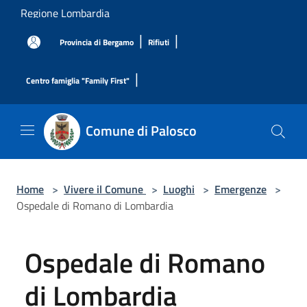
Salta al contenuto principale
Regione Lombardia
|
|
Provincia di Bergamo
Rifiuti
|
Centro famiglia "Family First"
Comune di Palosco
Home
>
Vivere il Comune
>
Luoghi
>
Emergenze
>
Ospedale di Romano di Lombardia
Ospedale di Romano
di Lombardia