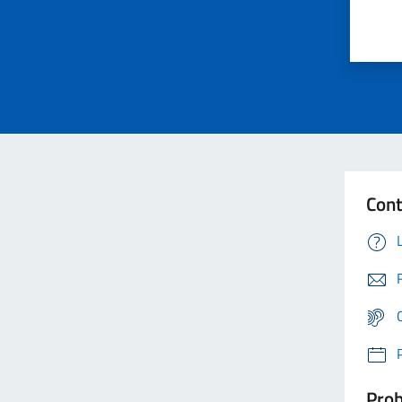
Cont
Prob