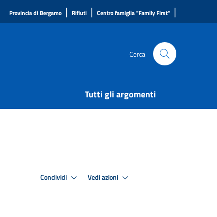
|
|
|
Provincia di Bergamo
Rifiuti
Centro famiglia "Family First"
Cerca
Tutti gli argomenti
Condividi
Vedi azioni