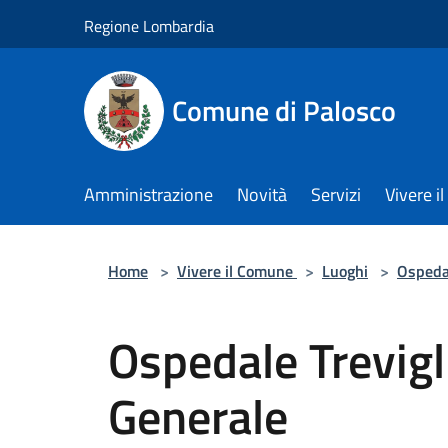
Salta al contenuto principale
Regione Lombardia
Comune di Palosco
Amministrazione
Novità
Servizi
Vivere 
Home
>
Vivere il Comune
>
Luoghi
>
Ospeda
Ospedale Trevigl
Generale