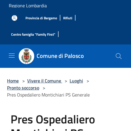
Salta al contenuto principale
Regione Lombardia
|
|
Provincia di Bergamo
Rifiuti
|
Centro famiglia "Family First"
Comune di Palosco
Home
>
Vivere il Comune
>
Luoghi
>
Pronto soccorso
>
Pres Ospedaliero Montichiari PS Generale
Pres Ospedaliero