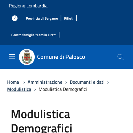
Salta al contenuto principale
Regione Lombardia
|
|
Provincia di Bergamo
Rifiuti
|
Centro famiglia "Family First"
Comune di Palosco
Home
>
Amministrazione
>
Documenti e dati
>
Modulistica
>
Modulistica Demografici
Modulistica
Demografici