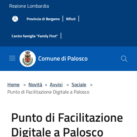
Salta al contenuto principale
Regione Lombardia
|
|
Provincia di Bergamo
Rifiuti
|
Centro famiglia "Family First"
Comune di Palosco
Home
>
Novità
>
Avvisi
>
Sociale
>
Punto di Facilitazione Digitale a Palosco
Punto di Facilitazione
Digitale a Palosco