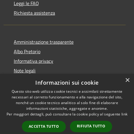
Leggi le FAQ
Richiesta assistenza
Amministrazione trasparente
Albo Pretorio
Informativa privacy
Note legali
×
Dichiarazione di accessibilità
Informazioni sui cookie
Questo sito web utilizza cookie tecnici e assimilati strettamente
necessari al corretto funzionamento e alla navigazione del sito,
nonché un cookie tecnico analitico al solo fine di elaborare
informazioni statistiche, aggregate e anonime.
RSS
Copyright © 2026 • Comune di
Per maggiori dettagli, può consultare la cookie policy al seguente
link
Accessibilità
Palosco • Powered by
Privacy
Municipium
Accesso
•
RIFIUTA TUTTO
ACCETTA TUTTO
Cookie
redazione