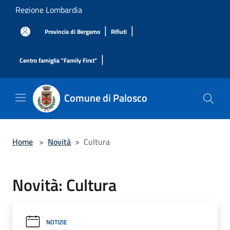
Salta al contenuto principale
Regione Lombardia
|
|
Provincia di Bergamo
Rifiuti
|
Centro famiglia "Family First"
Comune di Palosco
Home
>
Novità
>
Cultura
Novità: Cultura
NOTIZIE