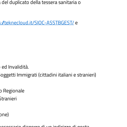
a del duplicato della tessera sanitaria o
s://teknecloud.it/SIOC-ASSTBGEST/
e
 ed Invalidità.
getti Immigrati (cittadini italiani e stranieri)
io Regionale
Stranieri
ione)
 necessario disporre di un indirizzo di posta