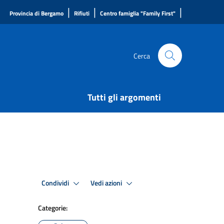
|
|
|
Provincia di Bergamo
Rifiuti
Centro famiglia "Family First"
Cerca
Tutti gli argomenti
Condividi
Vedi azioni
Categorie: