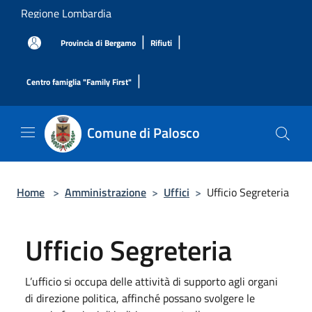
Salta al contenuto principale
Regione Lombardia
|
|
Provincia di Bergamo
Rifiuti
|
Centro famiglia "Family First"
Comune di Palosco
Home
>
Amministrazione
>
Uffici
>
Ufficio Segreteria
Ufficio Segreteria
L’ufficio si occupa delle attività di supporto agli organi
di direzione politica, affinché possano svolgere le