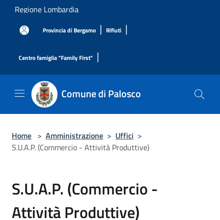
Salta al contenuto principale
Regione Lombardia
|
|
Provincia di Bergamo
Rifiuti
|
Centro famiglia "Family First"
Comune di Palosco
Home
>
Amministrazione
>
Uffici
>
S.U.A.P. (Commercio - Attività Produttive)
S.U.A.P. (Commercio -
Attività Produttive)