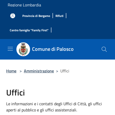
Salta al contenuto principale
Regione Lombardia
|
|
Provincia di Bergamo
Rifiuti
|
Centro famiglia "Family First"
Comune di Palosco
Home
>
Amministrazione
>
Uffici
Uffici
Le informazioni e i contatti degli Uffici di Città, gli uffici
aperti al pubblico e gli uffici assistenziali.