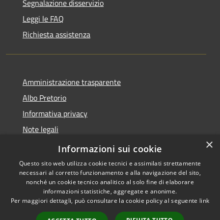
Segnalazione disservizio
Leggi le FAQ
Richiesta assistenza
Amministrazione trasparente
Albo Pretorio
Informativa privacy
Note legali
×
Dichiarazione di accessibilità
Informazioni sui cookie
Questo sito web utilizza cookie tecnici e assimilati strettamente
necessari al corretto funzionamento e alla navigazione del sito,
nonché un cookie tecnico analitico al solo fine di elaborare
informazioni statistiche, aggregate e anonime.
RSS
Copyright © 2026 • Comune di
Per maggiori dettagli, può consultare la cookie policy al seguente
link
Accessibilità
Palosco • Powered by
Privacy
Municipium
Accesso
•