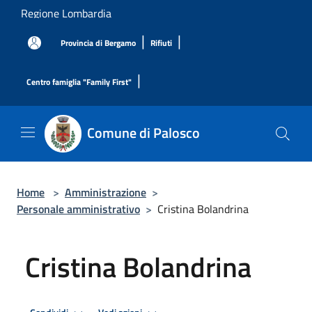
Salta al contenuto principale
Regione Lombardia
|
|
Provincia di Bergamo
Rifiuti
|
Centro famiglia "Family First"
Comune di Palosco
Home
>
Amministrazione
>
Personale amministrativo
>
Cristina Bolandrina
Cristina Bolandrina