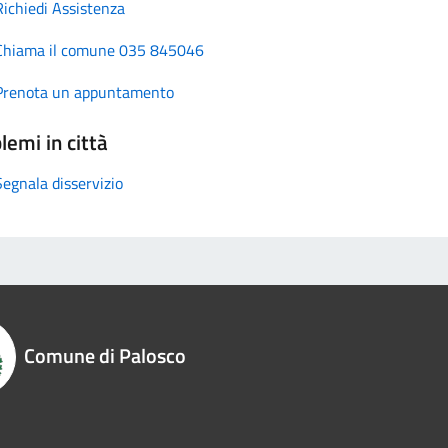
Richiedi Assistenza
Chiama il comune 035 845046
Prenota un appuntamento
lemi in città
Segnala disservizio
Comune di Palosco