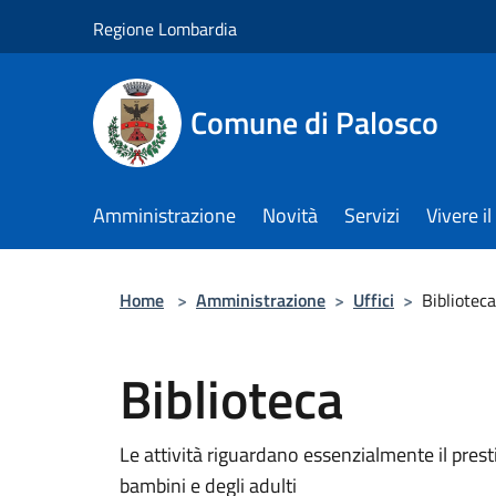
Salta al contenuto principale
Regione Lombardia
Comune di Palosco
Amministrazione
Novità
Servizi
Vivere 
Home
>
Amministrazione
>
Uffici
>
Biblioteca
Biblioteca
Le attività riguardano essenzialmente il presti
bambini e degli adulti