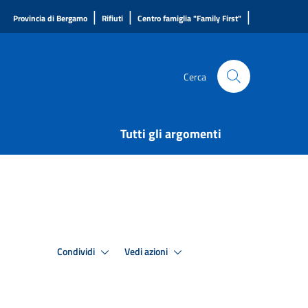
|
|
|
Provincia di Bergamo
Rifiuti
Centro famiglia "Family First"
Cerca
Tutti gli argomenti
Condividi
Vedi azioni