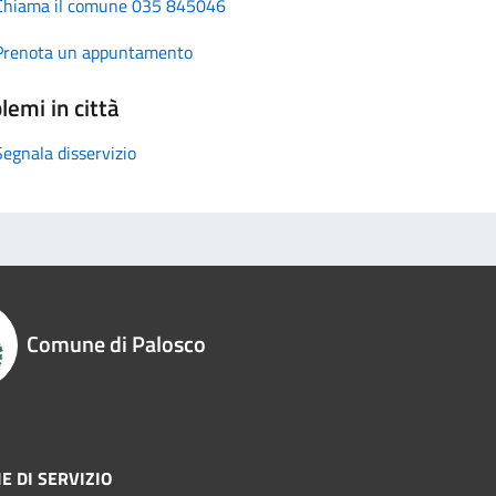
Chiama il comune 035 845046
Prenota un appuntamento
lemi in città
Segnala disservizio
Comune di Palosco
E DI SERVIZIO