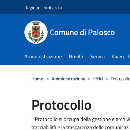
Salta al contenuto principale
Regione Lombardia
Comune di Palosco
Amministrazione
Novità
Servizi
Vivere 
Home
>
Amministrazione
>
Uffici
>
Protocoll
Protocollo
Il Protocollo si occupa della gestione e arch
tracciabilità e la trasparenza delle comunicaz