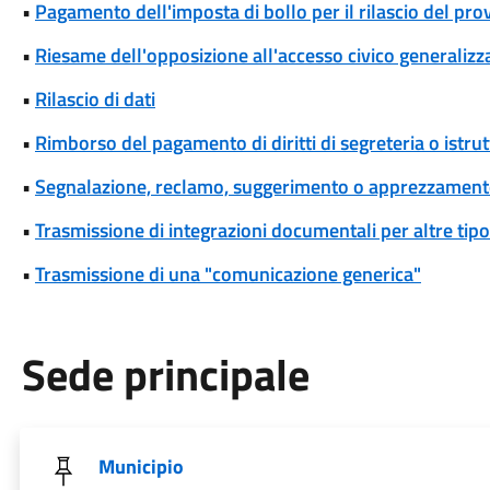
•
Pagamento dell'imposta di bollo per il rilascio del pr
•
Riesame dell'opposizione all'accesso civico generalizza
•
Rilascio di dati
•
Rimborso del pagamento di diritti di segreteria o istrut
•
Segnalazione, reclamo, suggerimento o apprezzamen
•
Trasmissione di integrazioni documentali per altre tipo
•
Trasmissione di una "comunicazione generica"
Sede principale
Municipio