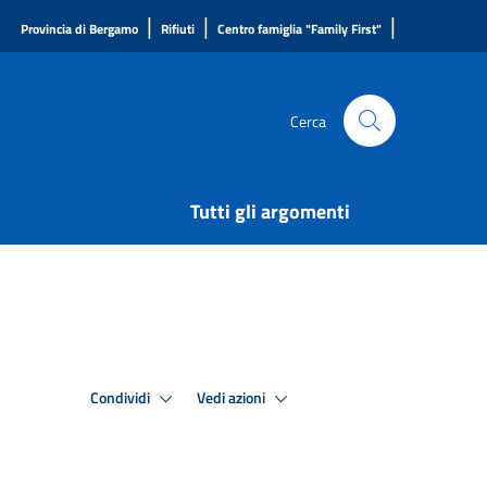
|
|
|
Provincia di Bergamo
Rifiuti
Centro famiglia "Family First"
Cerca
Tutti gli argomenti
Condividi
Vedi azioni