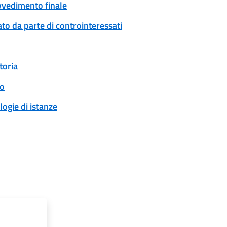
ovvedimento finale
to da parte di controinteressati
toria
to
logie di istanze