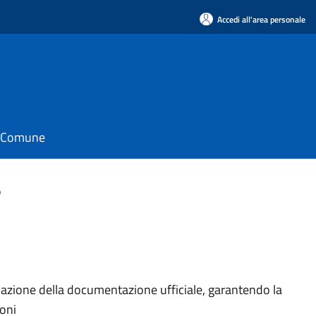
Accedi all'area personale
il Comune
o
iviazione della documentazione ufficiale, garantendo la
ioni