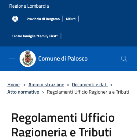
Salta al contenuto principale
Regione Lombardia
|
|
Provincia di Bergamo
Rifiuti
|
Centro famiglia "Family First"
Comune di Palosco
Home
>
Amministrazione
>
Documenti e dati
>
Atto normativo
>
Regolamenti Ufficio Ragioneria e Tributi
Regolamenti Ufficio
Ragioneria e Tributi