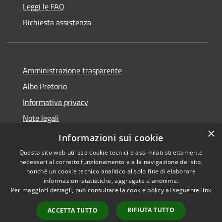
Leggi le FAQ
Richiesta assistenza
Amministrazione trasparente
Albo Pretorio
Informativa privacy
Note legali
×
Dichiarazione di accessibilità
Informazioni sui cookie
Questo sito web utilizza cookie tecnici e assimilati strettamente
necessari al corretto funzionamento e alla navigazione del sito,
nonché un cookie tecnico analitico al solo fine di elaborare
informazioni statistiche, aggregate e anonime.
RSS
Copyright © 2026 • Comune di
Per maggiori dettagli, può consultare la cookie policy al seguente
link
Accessibilità
Palosco • Powered by
Privacy
Municipium
Accesso
•
RIFIUTA TUTTO
ACCETTA TUTTO
Cookie
redazione