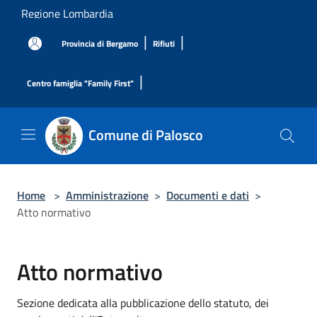
Salta al contenuto principale
Regione Lombardia
|
|
Provincia di Bergamo
Rifiuti
|
Centro famiglia "Family First"
Comune di Palosco
Home
>
Amministrazione
>
Documenti e dati
>
Atto normativo
Atto normativo
Sezione dedicata alla pubblicazione dello statuto, dei