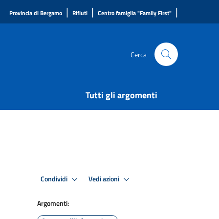
|
|
|
Provincia di Bergamo
Rifiuti
Centro famiglia "Family First"
Cerca
Tutti gli argomenti
Condividi
Vedi azioni
Argomenti: