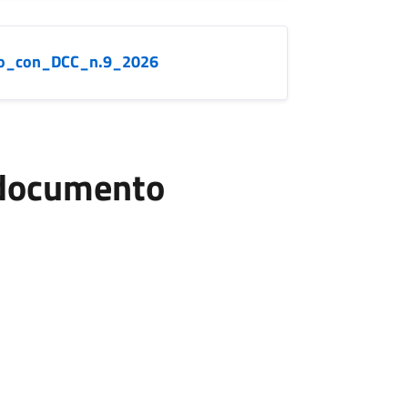
ato_con_DCC_n.9_2026
l documento