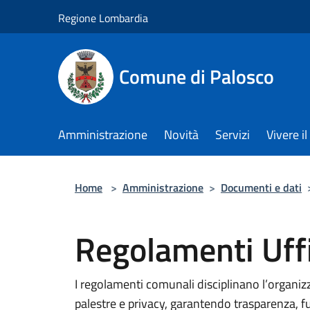
Salta al contenuto principale
Regione Lombardia
Comune di Palosco
Amministrazione
Novità
Servizi
Vivere 
Home
>
Amministrazione
>
Documenti e dati
Regolamenti Uffi
I regolamenti comunali disciplinano l’organizz
palestre e privacy, garantendo trasparenza, f