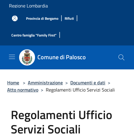
Salta al contenuto principale
Regione Lombardia
|
|
Provincia di Bergamo
Rifiuti
|
Centro famiglia "Family First"
Comune di Palosco
Home
>
Amministrazione
>
Documenti e dati
>
Atto normativo
>
Regolamenti Ufficio Servizi Sociali
Regolamenti Ufficio
Servizi Sociali