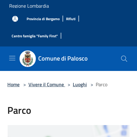
Salta al contenuto principale
Regione Lombardia
|
|
Provincia di Bergamo
Rifiuti
|
Centro famiglia "Family First"
Comune di Palosco
Home
>
Vivere il Comune
>
Luoghi
>
Parco
Parco