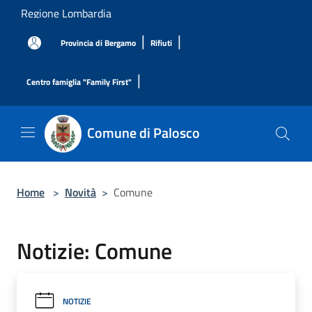
Salta al contenuto principale
Regione Lombardia
|
|
Provincia di Bergamo
Rifiuti
|
Centro famiglia "Family First"
Comune di Palosco
Home
>
Novità
>
Comune
Notizie: Comune
NOTIZIE