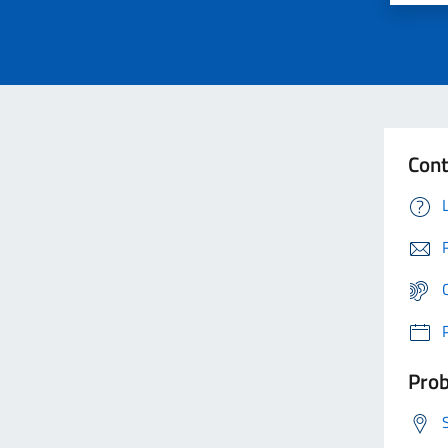
Cont
Prob