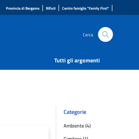
|
|
|
Provincia di Bergamo
Rifiuti
Centro famiglia "Family First"
Cerca
Tutti gli argomenti
Categorie
Ambiente (4)
Cimitero (1)