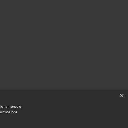
×
nzionamento e
nformazioni