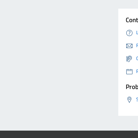
Cont
Prob