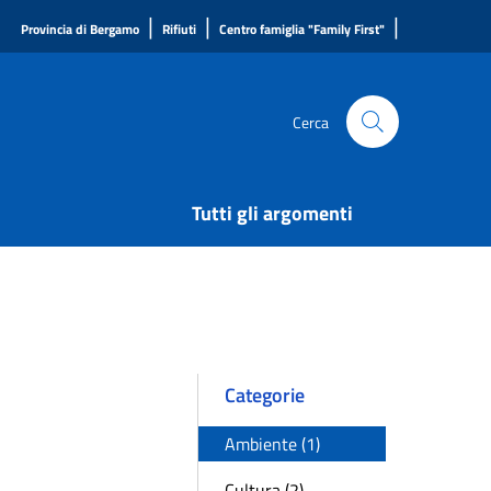
|
|
|
Provincia di Bergamo
Rifiuti
Centro famiglia "Family First"
Cerca
Tutti gli argomenti
Categorie
Ambiente (1)
Cultura (2)