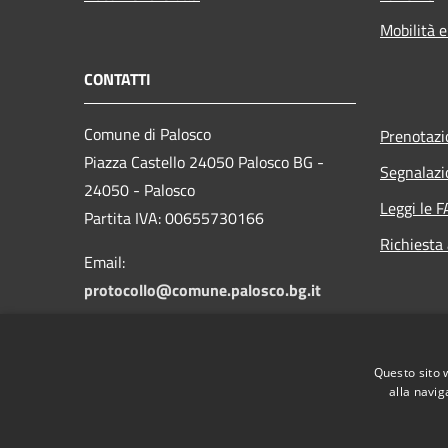
Mobilità e
CONTATTI
Comune di Palosco
Prenotaz
Piazza Castello 24050 Palosco BG -
Segnalazi
24050 - Palosco
Leggi le 
Partita IVA: 00655730166
Richiesta
Email:
protocollo@comune.palosco.bg.it
PEC:
protocollo@pec.comune.palosco.bg.it
Questo sito 
Centralino Unico: 035 845046
alla navig