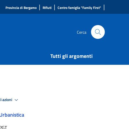
|
|
|
Provincia di Bergamo
Rifiuti
Centro famiglia "Family First"
Cerca
Tutti gli argomenti
i azioni
Urbanistica
PGT