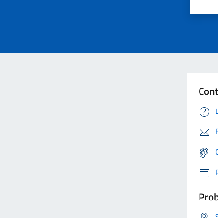
Cont
Prob