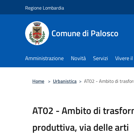
Salta al contenuto principale
Regione Lombardia
Comune di Palosco
Amministrazione
Novità
Servizi
Vivere 
Home
>
Urbanistica
>
AT02 - Ambito di trasform
AT02 - Ambito di trasfor
produttiva, via delle arti