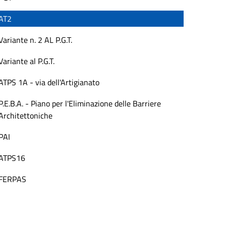
AT2
Variante n. 2 AL P.G.T.
Variante al P.G.T.
ATPS 1A - via dell'Artigianato
P.E.B.A. - Piano per l'Eliminazione delle Barriere
Architettoniche
PAI
ATPS16
FERPAS