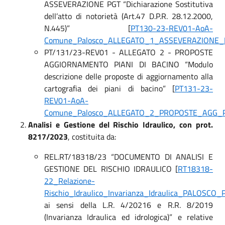
ASSEVERAZIONE PGT “Dichiarazione Sostitutiva
dell’atto di notorietà (Art.47 D.P.R. 28.12.2000,
N.445)” [
PT130-23-REV01-AoA-
Comune_Palosco_ALLEGATO_1_ASSEVERAZIONE_
PT/131/23-REV01 - ALLEGATO 2 - PROPOSTE
AGGIORNAMENTO PIANI DI BACINO “Modulo
descrizione delle proposte di aggiornamento alla
cartografia dei piani di bacino” [
PT131-23-
REV01-AoA-
Comune_Palosco_ALLEGATO_2_PROPOSTE_AGG_P
Analisi e Gestione del Rischio Idraulico, con prot.
8217/2023
, costituita da:
REL.RT/18318/23 “DOCUMENTO DI ANALISI E
GESTIONE DEL RISCHIO IDRAULICO [
RT18318-
22_Relazione-
Rischio_Idraulico_Invarianza_Idraulica_PALOSCO
ai sensi della L.R. 4/20216 e R.R. 8/2019
(Invarianza Idraulica ed idrologica)” e relative