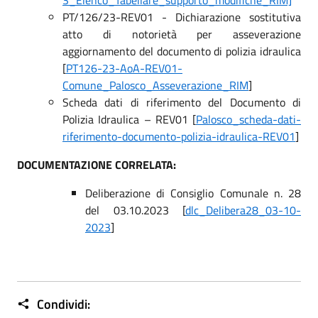
3_Elenco_Tabellare_supporto_modifiche_RIM]
PT/126/23-REV01 - Dichiarazione sostitutiva
atto di notorietà per asseverazione
aggiornamento del documento di polizia idraulica
[
PT126-23-AoA-REV01-
Comune_Palosco_Asseverazione_RIM
]
Scheda dati di riferimento del Documento di
Polizia Idraulica – REV01 [
Palosco_scheda-dati-
riferimento-documento-polizia-idraulica-REV01
]
DOCUMENTAZIONE CORRELATA:
Deliberazione di Consiglio Comunale n. 28
del 03.10.2023 [
dlc_Delibera28_03-10-
2023
]
Condividi: