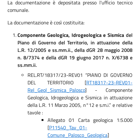
La documentazione è depositata presso l'ufficio tecnico
comunale.
La documentazione è così costituita:
Componente Geologica, Idrogeologica e Sismica
del
Piano di Governo del Territorio, in attuazione della
L.R. 12/2005 e ss.mm.ii., della dGR 28 maggio 2008
n. 8/7374 e della dGR 19 giugno 2017 n. X/6738 e
ss.mm.ii.
REL.RT/18317/23-REV01 “PIANO DI GOVERNO
DEL TERRITORIO [
RT18317-23-REV01-
Rel_Geol_Sismica_Palosco
] - Componente
Geologica, Idrogeologica e Sismica in attuazione
della L.R. 11 Marzo 2005, n°12 e s.m.i.” e relative
tavole :
Allegato 01 Carta geologica 1:5.000
[
P11540_Tav_01-
Comune_Palosco_Geologica
]