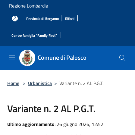
Salta al contenuto principale
Regione Lombardia
|
|
Provincia di Bergamo
Rifiuti
|
Centro famiglia "Family First"
Comune di Palosco
Home
>
Urbanistica
>
Variante n. 2 AL P.G.T.
Variante n. 2 AL P.G.T.
Ultimo aggiornamento
: 26 giugno 2026, 12:52