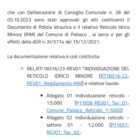
che con Deliberazione di Consiglio Comunale n. 28 del
03.10.2023 sono stati approvati gli atti costituenti il
Documento di Polizia Idraulica e il relativo Reticolo Idrico
Minore (RIM) del Comune di Palosco , ai sensi e per gli
effetti della dGR n. XI/5714 del 15/12/2021.
La documentazione relativa è così costituita:
REL.RT/18316/23-REV01 “INDIVIDUAZIONE DEL
RETICOLO IDRICO MINORE [
RT18316-22-
REV01_Regolamento-RIM
] e relative tavole:
Allegato 01 Individuazione reticolo -
1:5.000 [
P11656-REV01_Tav_01-
Comune_Palosco_Reticolo_1-5000
]
Allegato 02 Individuazione reticolo –
settore 01 - 1:2.000 [
P11657-
REV01_Tav_02-