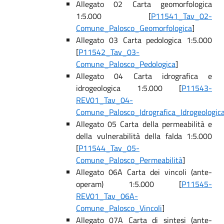
Allegato 02 Carta geomorfologica
1:5.000 [
P11541_Tav_02-
Comune_Palosco_Geomorfologica
]
Allegato 03 Carta pedologica 1:5.000
[
P11542_Tav_03-
Comune_Palosco_Pedologica
]
Allegato 04 Carta idrografica e
idrogeologica 1:5.000 [
P11543-
REV01_Tav_04-
Comune_Palosco_Idrografica_Idrogeologic
Allegato 05 Carta della permeabilità e
della vulnerabilità della falda 1:5.000
[
P11544_Tav_05-
Comune_Palosco_Permeabilità
]
Allegato 06A Carta dei vincoli (ante-
operam) 1:5.000 [
P11545-
REV01_Tav_06A-
Comune_Palosco_Vincoli
]
Allegato 07A Carta di sintesi (ante-