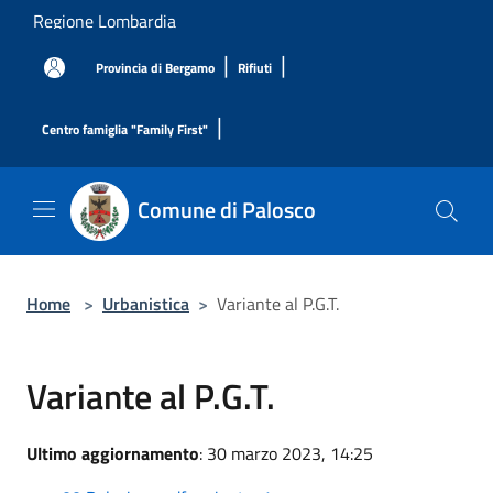
Salta al contenuto principale
Regione Lombardia
|
|
Provincia di Bergamo
Rifiuti
|
Centro famiglia "Family First"
Comune di Palosco
Home
>
Urbanistica
>
Variante al P.G.T.
Variante al P.G.T.
Ultimo aggiornamento
: 30 marzo 2023, 14:25